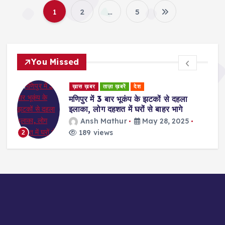
1
2
…
5
P
o
You Missed
s
ड
ख़ास ख़बर
ताज़ा ख़बरें
देश
t
र
मणिपुर में 3 बार भूकंप के झटकों से दहला
इलाका, लोग दहशत में घरों से बाहर भागे
s
Ansh Mathur
May 28, 2025
189 views
2
p
a
g
i