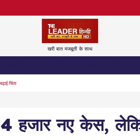
खरी बात मजबूती के साथ
नेताजी कहिन
देश
विदेश
ज़िन्दगी
वीडियो
ढ़ाई चिंता
ं 84 हजार नए केस, लेक