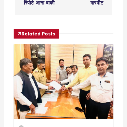
t
रिपोर्ट आना बाकी
मारपीट
n
a
Related Posts
v
i
g
a
t
i