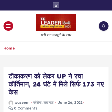
S
k
i
p
t
o
खरी बात मजबूती के साथ
c
o
Home
n
t
e
n
t
टीकाकरण को लेकर UP ने रचा
कीर्तिमान, 24 घंटे में मिले सिर्फ 173 नए
केस
waseem
कोरोना
,
लखनऊ
June 26, 2021
0 Comments