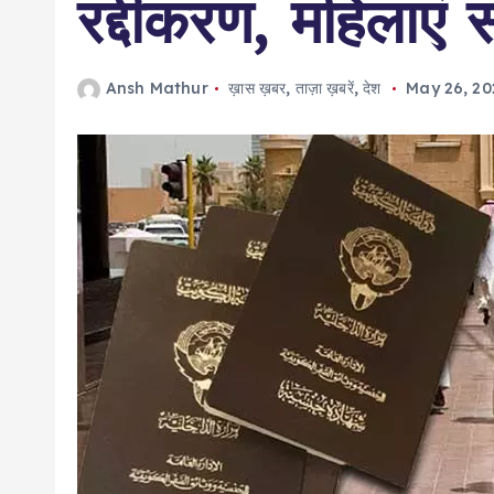
रद्दीकरण, महिलाएं 
Ansh Mathur
ख़ास ख़बर
,
ताज़ा ख़बरें
,
देश
May 26, 20