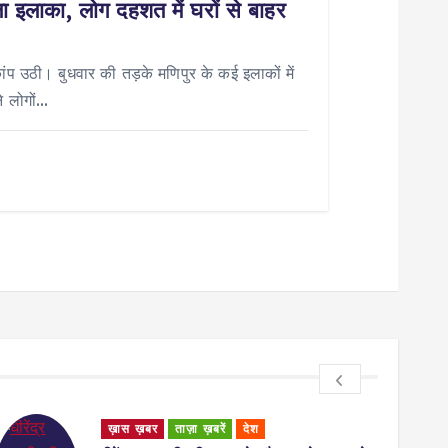
ला इलाका, लोग दहशत में घरों से बाहर
 उठी। बुधवार की तड़के मणिपुर के कई इलाकों में
े लोगों…
ख़ास ख़बर
ताज़ा ख़बरें
देश
Unca