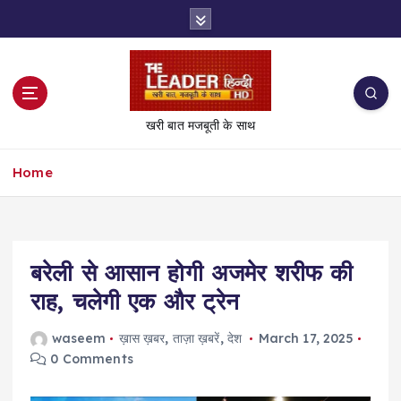
S
k
i
p
t
o
खरी बात मजबूती के साथ
c
o
Home
n
t
e
n
t
बरेली से आसान होगी अजमेर शरीफ की
राह, चलेगी एक और ट्रेन
waseem
ख़ास ख़बर
,
ताज़ा ख़बरें
,
देश
March 17, 2025
0 Comments