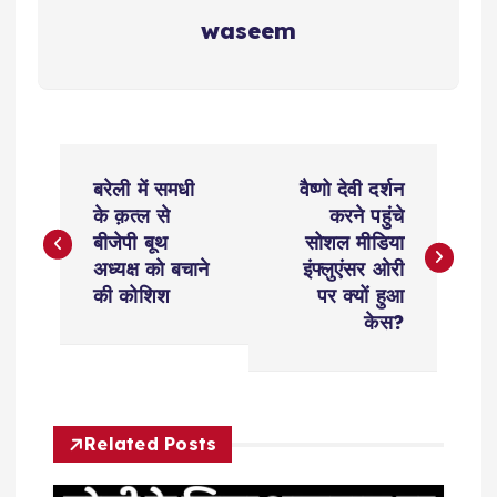
waseem
P
बरेली में समधी
वैष्णो देवी दर्शन
o
के क़त्ल से
करने पहुंचे
बीजेपी बूथ
सोशल मीडिया
s
अध्यक्ष को बचाने
इंफ्लुएंसर ओरी
की कोशिश
पर क्यों हुआ
t
केस?
n
a
Related Posts
v