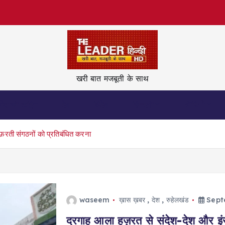
खरी बात मजबूती के साथ
नेताजी कहिन
देश
विदेश
ज़िन्दगी
वीडियो
़रती संगठनों को प्रतिबंधित करना
waseem
ख़ास ख़बर
,
देश
,
रुहेलखंड
Sept
दरगाह आला हज़रत से संदेश-देश और इंस