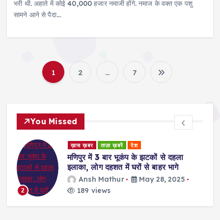
भरी थी. अहाते में कोई 40,000 हजार नमाजी होंगे. नमाज के वक्त एक पशु
सामने आने से पैदा…
1
2
…
7
P
o
You Missed
s
ड
ख़ास ख़बर
ताज़ा ख़बरें
देश
t
र
मणिपुर में 3 बार भूकंप के झटकों से दहला
इलाका, लोग दहशत में घरों से बाहर भागे
s
Ansh Mathur
May 28, 2025
189 views
2
p