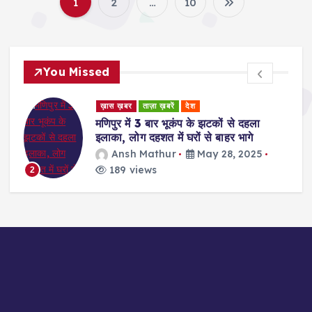
1
2
…
10
P
o
You Missed
s
ड
ख़ास ख़बर
ताज़ा ख़बरें
देश
t
र
मणिपुर में 3 बार भूकंप के झटकों से दहला
इलाका, लोग दहशत में घरों से बाहर भागे
s
Ansh Mathur
May 28, 2025
189 views
2
p
a
g
i