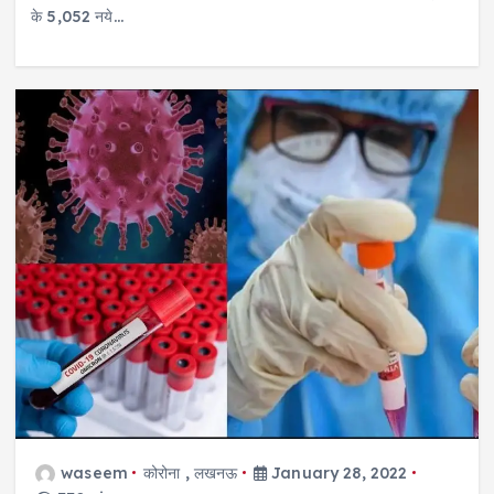
के 5,052 नये…
waseem
कोरोना
,
लखनऊ
January 28, 2022