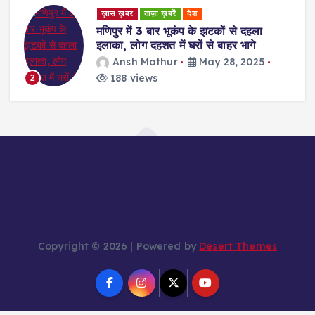
ड
ख़ास ख़बर
ताज़ा ख़बरें
देश
t
र
मणिपुर में 3 बार भूकंप के झटकों से दहला
इलाका, लोग दहशत में घरों से बाहर भागे
s
Ansh Mathur
May 28, 2025
188 views
2
p
a
g
i
n
Copyright © 2026 | Powered by
Desert Themes
a
t