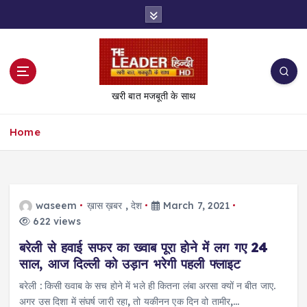
S
k
i
p
t
o
खरी बात मजबूती के साथ
c
o
Home
n
t
e
n
t
waseem
ख़ास ख़बर
,
देश
March 7, 2021
622 views
बरेली से हवाई सफर का ख्वाब पूरा होने में लग गए 24
साल, आज दिल्ली को उड़ान भरेगी पहली फ्लाइट
बरेली : किसी ख्वाब के सच होने में भले ही कितना लंबा अरसा क्यों न बीत जाए.
अगर उस दिशा में संघर्ष जारी रहा, तो यकीनन एक दिन वो तामीर,…