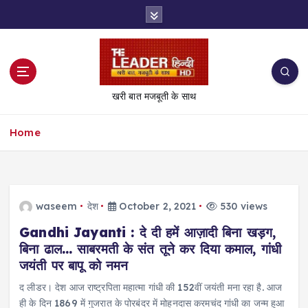
S
k
i
p
t
o
खरी बात मजबूती के साथ
c
o
Home
n
t
e
n
t
waseem
देश
October 2, 2021
530 views
Gandhi Jayanti : दे दी हमें आज़ादी बिना खड़ग,
बिना ढाल… साबरमती के संत तूने कर दिया कमाल, गांधी
जयंती पर बापू को नमन
द लीडर। देश आज राष्ट्रपिता महात्मा गांधी की 152वीं जयंती मना रहा है. आज
ही के दिन 1869 में गुजरात के पोरबंदर में मोहनदास करमचंद गांधी का जन्म हुआ