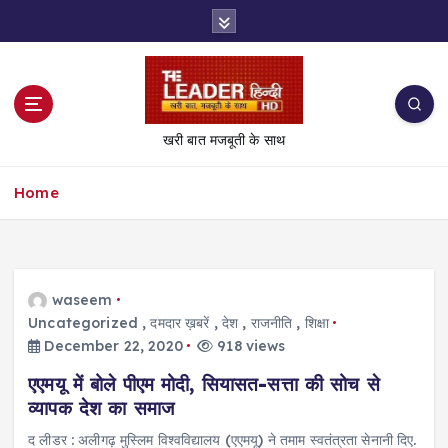
S
k
i
p
t
o
खरी बात मजबूती के साथ
c
o
Home
n
t
e
n
t
waseem
Uncategorized
,
दमदार ख़बरें
,
देश
,
राजनीति
,
शिक्षा
December 22, 2020
918 views
एएमयू में बोले पीएम मोदी, सियासत-सत्ता की सोच से
व्यापक देश का समाज
द लीडर : अलीगढ़ मुस्लिम विश्वविद्यालय (एएमयू) ने तमाम स्वतंत्रता सेनानी दिए.