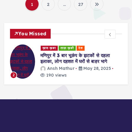
1
2
…
27
P
o
You Missed
s
ख़ास ख़बर
ताज़ा ख़बरें
देश
t
मणिपुर में 3 बार भूकंप के झटकों से दहला
इलाका, लोग दहशत में घरों से बाहर भागे
s
Ansh Mathur
May 28, 2025
190 views
p
3
a
g
i