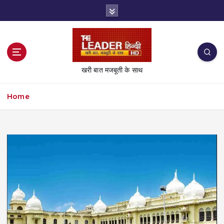
S
k
i
p
t
o
खरी बात मजबूती के साथ
c
o
Home
n
t
e
n
t