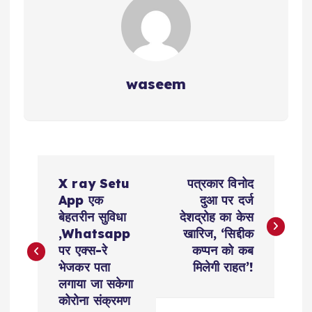
waseem
P
X ray Setu
पत्रकार विनोद
o
App एक
दुआ पर दर्ज
बेहतरीन सुविधा
देशद्रोह का केस
s
,Whatsapp
खारिज, ‘सिद्दीक
पर एक्स-रे
कप्पन को कब
t
भेजकर पता
मिलेगी राहत’!
लगाया जा सकेगा
n
कोरोना संक्रमण