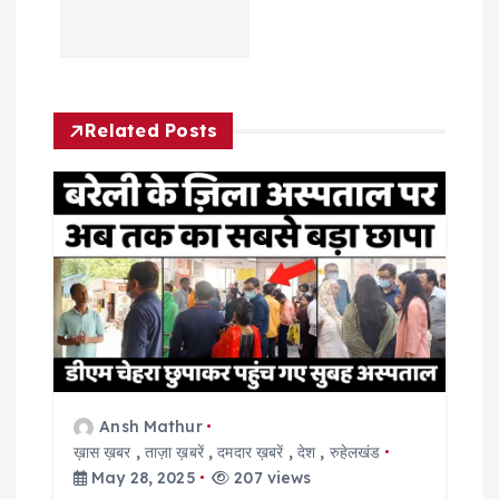
a
v
Related Posts
i
g
a
t
i
o
Ansh Mathur
ख़ास ख़बर
,
ताज़ा ख़बरें
,
दमदार ख़बरें
,
देश
,
रुहेलखंड
n
May 28, 2025
207 views