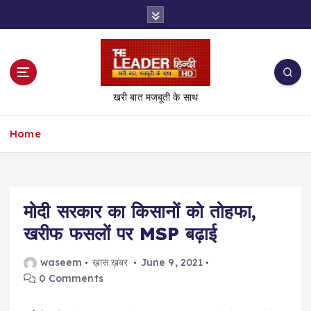
S
k
i
p
t
o
खरी बात मजबूती के साथ
c
o
Home
n
t
e
n
t
मोदी सरकार का किसानों को तोहफा,
खरीफ फसलों पर MSP बढ़ाई
waseem
ख़ास ख़बर
June 9, 2021
0 Comments