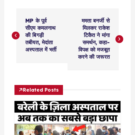
P
MP के पूर्व
ममता बनर्जी से
o
सीएम कमलनाथ
मिलकर राकेश
की बिगड़ी
टिकैत ने मांगा
s
तबीयत, मेदांता
समर्थन, कहा-
अस्पताल में भर्ती
विपक्ष को मजबूत
t
करने की जरूरत
n
a
Related Posts
v
i
g