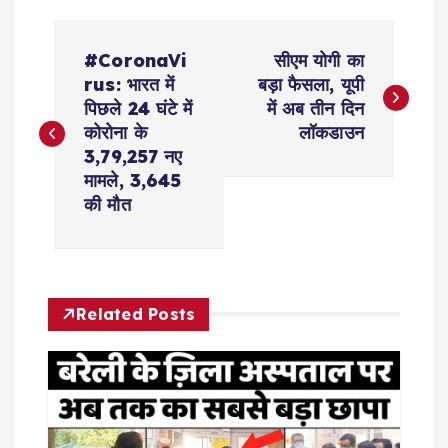
P
#CoronaVi
सीएम योगी का
o
rus: भारत में
बड़ा फैसला, यूपी
पिछले 24 घंटे में
में अब तीन दिन
s
कोरोना के
लॉकडाउन
3,79,257 नए
t
मामले, 3,645
की मौत
n
a
Related Posts
v
i
g