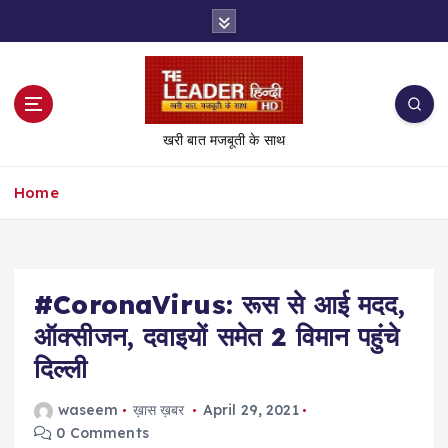
S
k
i
p
t
o
खरी बात मजबूती के साथ
c
o
Home
n
t
e
n
t
#CoronaVirus: रूस से आई मदद,
ऑक्सीजन, दवाइयों समेत 2 विमान पहुंचे
दिल्ली
waseem
ख़ास ख़बर
April 29, 2021
0 Comments