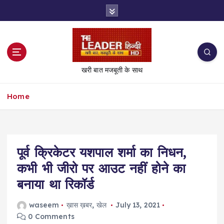
S
k
i
p
t
o
खरी बात मजबूती के साथ
c
o
Home
n
t
e
n
t
पूर्व क्रिकेटर यशपाल शर्मा का निधन,
कभी भी जीरो पर आउट नहीं होने का
बनाया था रिकॉर्ड
waseem
ख़ास ख़बर
,
खेल
July 13, 2021
0 Comments