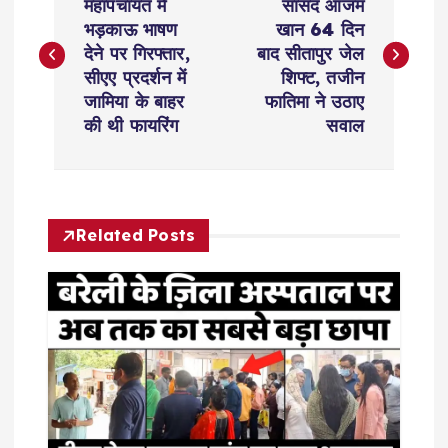
o
महापंचायत में
सांसद आजम
भड़काऊ भाषण
खान 64 दिन
s
देने पर गिरफ्तार,
बाद सीतापुर जेल
सीएए प्रदर्शन में
शिफ्ट, तजीन
t
जामिया के बाहर
फातिमा ने उठाए
की थी फायरिंग
सवाल
n
a
Related Posts
v
i
g
a