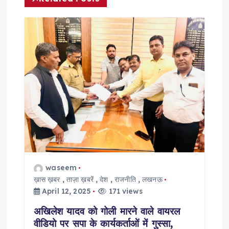
a
v
i
g
a
t
i
waseem
o
ख़ास ख़बर
,
ताज़ा ख़बरें
,
देश
,
राजनीति
,
लखनऊ
April 12, 2025
171 views
n
अखिलेश यादव को गोली मारने वाले वायरल
वीडियो पर सपा के कार्यकर्ताओं में गुस्सा,