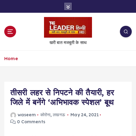
S
k
i
p
t
o
खरी बात मजबूती के साथ
c
o
Home
n
t
e
n
t
तीसरी लहर से निपटने की तैयारी, हर
जिले में बनेंगे ‘अभिभावक स्पेशल’ बूथ
waseem
कोरोना
,
लखनऊ
May 24, 2021
0 Comments