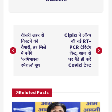
P
तीसरी लहर से
Cipla ने लॉन्च
o
निपटने की
की नई RT-
तैयारी, हर जिले
PCR टेस्टिंग
s
में बनेंगे
किट, आज से
‘अभिभावक
घर बैठे ही करें
t
स्पेशल’ बूथ
Covid टेस्ट
n
a
Related Posts
v