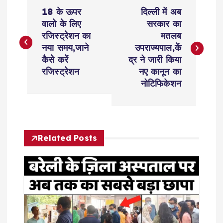
P
18 के ऊपर
दिल्ली में अब
o
वालो के लिए
सरकार का
रजिस्ट्रेशन का
मतलब
s
नया समय,जाने
उपराज्यपाल,कें
कैसे करें
द्र ने जारी किया
t
रजिस्ट्रेशन
नए कानून का
नोटिफिकेशन
n
a
Related Posts
v
i
g
a