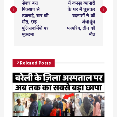
s
डेकर बस
में कपड़ा व्यापारी
पिकअप से
के घर में घुसकर
t
टकराई, चार की
बदमाशों ने की
मौत, छह
अंधाधुंध
n
पुलिसकर्मियों पर
फायरिंग, तीन की
मुकदमा
मौत
a
v
Related Posts
i
g
a
t