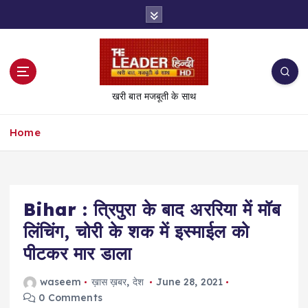
S
k
i
p
t
o
खरी बात मजबूती के साथ
c
o
Home
n
t
e
n
t
Bihar : त्रिपुरा के बाद अररिया में मॉब
लिंचिंग, चोरी के शक में इस्माईल को
पीटकर मार डाला
waseem
ख़ास ख़बर
,
देश
June 28, 2021
0 Comments