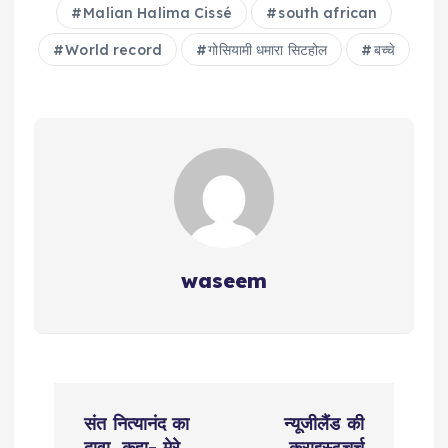
Malian Halima Cissé
south african
World record
गोसियामी धमारा सिटहोल
बच्चे
waseem
P
संत नित्यानंद का
न्यूजीलैंड की
दावा, कहा- मेरे
क्राइस्टचर्च