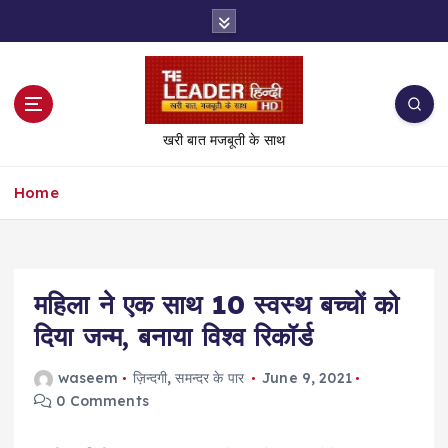
S
k
i
p
t
o
खरी बात मजबूती के साथ
c
o
Home
n
t
e
n
t
महिला ने एक साथ 10 स्वस्थ बच्चों को
दिया जन्म, बनाया विश्व रिकॉर्ड
waseem
ज़िन्दगी
,
समन्दर के पार
June 9, 2021
0 Comments