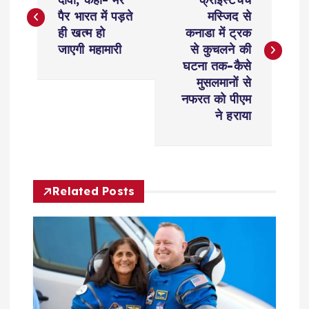
o
पैर भारत में पड़ते
मस्जिद से
s
ही खत्म हो
कनाडा में ट्रक
जाएगी महामारी
से कुचलने की
t
घटना तक-कैसे
मुसलमानों से
n
नफरत को पीएम
ने हराया
a
v
Related Posts
i
g
a