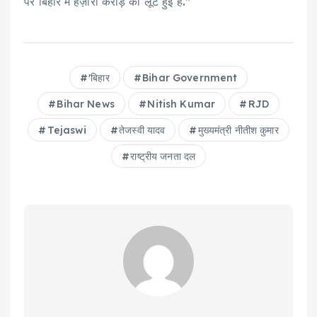
पर बिहार में हज़ारों करोड़ की लूट हुई है.”
'बिहार
Bihar Government
Bihar News
Nitish Kumar
RJD
Tejaswi
तेजस्‍वी यादव
मुख्‍यमंत्री न‍ीतीश कुमार
राष्ट्रीय जनता दल