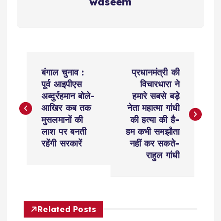
waseem
P
बंगाल चुनाव :
प्रधानमंत्री की
o
पूर्व आइपीएस
विचारधारा ने
अब्दुर्रहमान बोले-
हमारे सबसे बड़े
s
आखिर कब तक
नेता महात्मा गांधी
मुसलमानों की
की हत्या की है-
t
लाश पर बनती
हम कभी समझौता
रहेंगी सरकारें
नहीं कर सकते-
n
राहुल गांधी
a
v
Related Posts