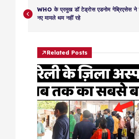
P
WHO के प्रमुख डॉ टेड्रोस एडनोम गेब्रिएसेस ने 
o
नए मामले थम नहीं रहे
s
t
Related Posts
n
a
v
i