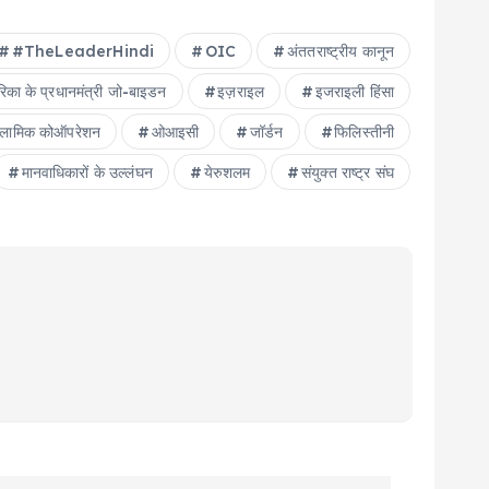
#TheLeaderHindi
OIC
अंततराष्ट्रीय कानून
रिका के प्रधानमंत्री जो-बाइडन
इज़राइल
इजराइली हिंसा
्लामिक कोऑपरेशन
ओआइसी
जॉर्डन
फिलिस्तीनी
मानवाधिकारों के उल्लंघन
येरुशलम
संयुक्त राष्ट्र संघ