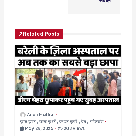
सवाल
n
a
Related Posts
v
i
g
a
t
i
Ansh Mathur
ख़ास ख़बर
,
ताज़ा ख़बरें
,
दमदार ख़बरें
,
देश
,
रुहेलखंड
o
May 28, 2025
208 views