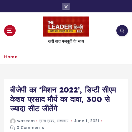
S
k
i
p
t
o
खरी बात मजबूती के साथ
c
o
Home
n
t
e
n
t
बीजेपी का ‘मिशन 2022’, डिप्टी सीएम
केशव प्रसाद मौर्य का दावा, 300 से
ज्यादा सीट जीतेंगे
waseem
ख़ास ख़बर
,
लखनऊ
June 1, 2021
0 Comments