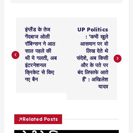
P
इंग्लैंड के तेज
UP Politics
o
गेंदबाज ओली
: ‘कभी खुले
रॉबिन्सन ने आठ
आसमान पर वो
s
साल पहले की
लिख देते थे
थी ये गलती, अब
संदेशे, अब किसी
t
इंटरनेशनल
और के पते पर
क्रिकेट से किए
बंद लिफाफे आते
n
गए बैन
हैं’ : अखिलेश
यादव
a
v
Related Posts
i