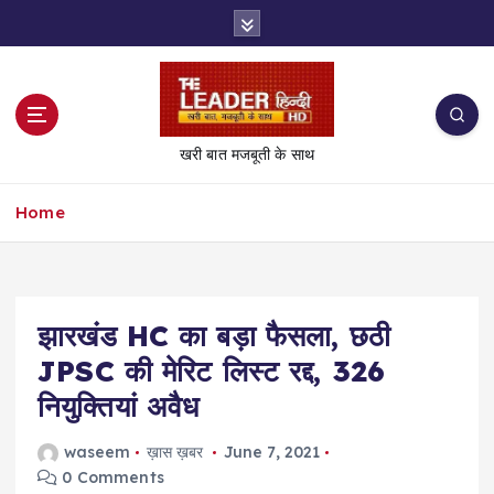
S
k
i
p
t
o
खरी बात मजबूती के साथ
c
o
Home
n
t
e
n
t
झारखंड HC का बड़ा फैसला, छठी
JPSC की मेरिट लिस्ट रद्द, 326
नियुक्तियां अवैध
waseem
ख़ास ख़बर
June 7, 2021
0 Comments