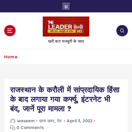
S
k
i
p
t
o
खरी बात मजबूती के साथ
c
o
Home
n
t
e
n
t
राजस्थान के करौली में सांप्रदायिक हिंसा
के बाद लगाया गया कर्फ्यू, इंटरनेट भी
बंद, जानें पूरा मामला ?
waseem
ख़ास ख़बर
,
देश
April 3, 2022
0 Comments