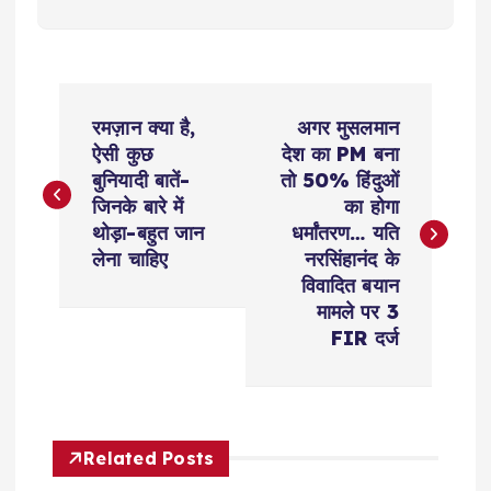
P
रमज़ान क्या है,
अगर मुसलमान
o
ऐसी कुछ
देश का PM बना
बुनियादी बातें-
तो 50% हिंदुओं
s
जिनके बारे में
का होगा
थोड़ा-बहुत जान
धर्मांतरण… यति
t
लेना चाहिए
नरसिंहानंद के
विवादित बयान
n
मामले पर 3
FIR दर्ज
a
v
Related Posts
i