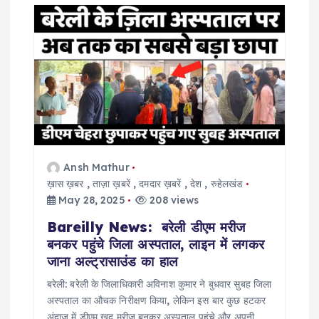
g
a
t
i
o
Ansh Mathur
ख़ास ख़बर
,
ताज़ा ख़बरें
,
दमदार ख़बरें
,
देश
,
रुहेलखंड
n
May 28, 2025
208 views
Bareilly News: बरेली डीएम मरीज
बनकर पहुंचे जिला अस्पताल, लाइन में लगकर
जाना अल्ट्रासाउंड का हाल
बरेली: बरेली के जिलाधिकारी अविनाश कुमार ने बुधवार सुबह जिला
अस्पताल का औचक निरीक्षण किया, लेकिन इस बार कुछ हटकर
अंदाज में डीएम खुद मरीज बनकर अस्पताल पहुंचे और अपनी