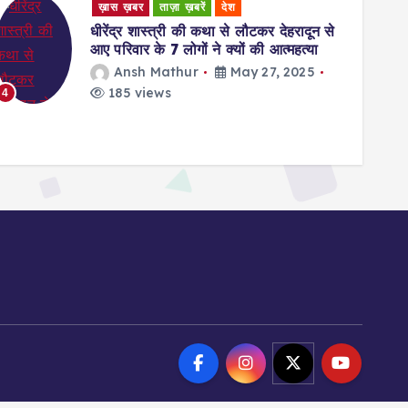
Uncategorized
Rating Zoom Free trial offer Instead of
Giving The Bank card Info Pro Campaigns
waseem
May 27, 2025
147 views
5