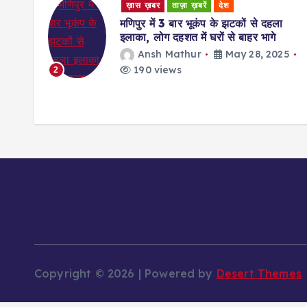
ख़ास ख़बर
ताज़ा ख़बरें
देश
रुहेलखंड
ा
Bareilly News: थार से घूमकर बेच रहे थे
मार्फीन, बरेली में चार तस्कर गिरफ्तार, डेढ़ करो
की ड्रग बरामद
25
Ansh Mathur
May 27, 2025
189 views
3
Copyright © 2026 | Powered by
Desert Themes