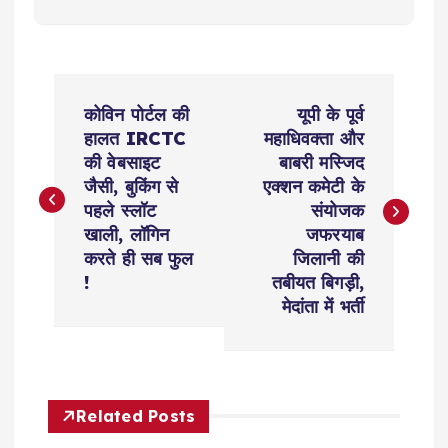
P
कोविन पोर्टल की
यूपी के पूर्व
o
हालत IRCTC
महाधिवक्ता और
की वेबसाइट
बाबरी मस्जिद
s
जैसी, बुकिंग से
एक्शन कमेटी के
पहले स्लॉट
संयोजक
t
खाली, लॉगिन
जफरयाब
करते ही सब फुल
जिलानी की
n
!
तबीयत बिगड़ी,
मेदांता में भर्ती
a
v
Related Posts
i