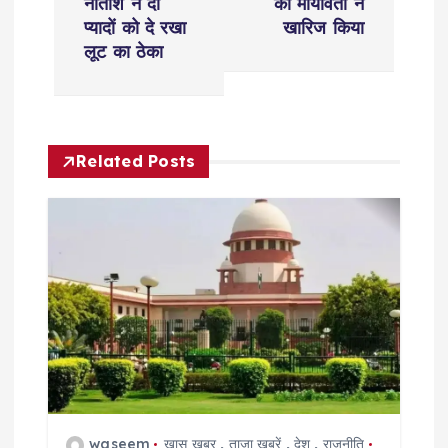
नीतीश ने दो
को मायावती ने
t
प्यादों को दे रखा
खारिज किया
लूट का ठेका
n
a
Related Posts
v
i
g
a
t
i
waseem
ख़ास ख़बर
,
ताज़ा ख़बरें
,
देश
,
राजनीति