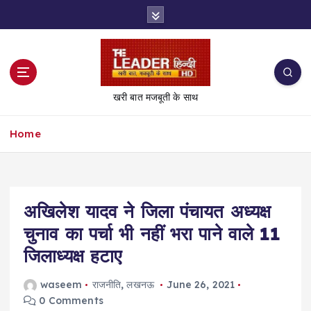
S
k
i
p
t
o
खरी बात मजबूती के साथ
c
o
Home
n
t
e
n
t
अखिलेश यादव ने जिला पंचायत अध्यक्ष
चुनाव का पर्चा भी नहीं भरा पाने वाले 11
जिलाध्यक्ष हटाए
waseem
राजनीति
,
लखनऊ
June 26, 2021
0 Comments