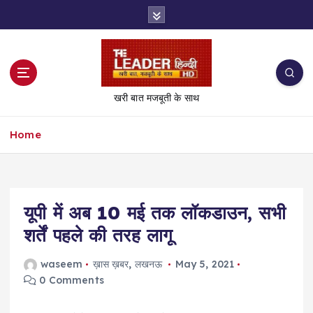
S
k
i
p
t
o
खरी बात मजबूती के साथ
c
o
Home
n
t
e
n
t
यूपी में अब 10 मई तक लॉकडाउन, सभी
शर्तें पहले की तरह लागू
waseem
ख़ास ख़बर
,
लखनऊ
May 5, 2021
0 Comments