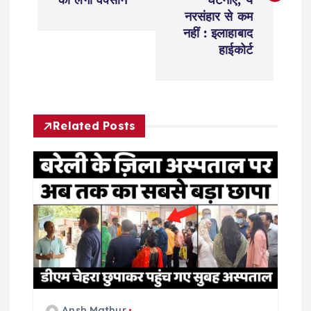
t
नरसंहार से कम
नहीं : इलाहाबाद
n
हाईकोर्ट
a
v
Related Posts
i
g
a
t
i
Ansh Mathur