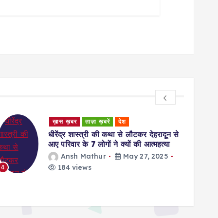
Uncategorized
Rating Zoom Free trial offer Instead of
Giving The Bank card Info Pro Campaigns
waseem
May 27, 2025
146 views
5