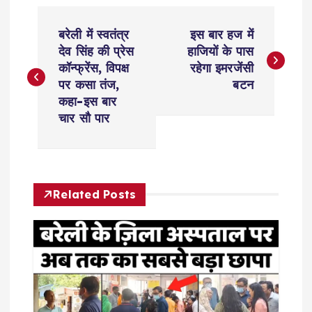
P
बरेली में स्वतंत्र
इस बार हज में
o
देव सिंह की प्रेस
हाजियों के पास
कॉन्फ्रेंस, विपक्ष
रहेगा इमरजेंसी
s
पर कसा तंज,
बटन
कहा-इस बार
t
चार सौ पार
n
a
Related Posts
v
i
g