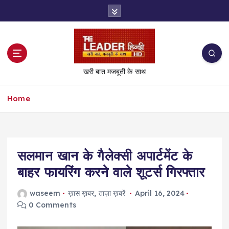
S
k
i
p
t
o
खरी बात मजबूती के साथ
c
o
Home
n
t
e
n
t
सलमान खान के गैलेक्सी अपार्टमेंट के
बाहर फायरिंग करने वाले शूटर्स गिरफ्तार
waseem
ख़ास ख़बर
,
ताज़ा ख़बरें
April 16, 2024
0 Comments