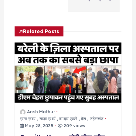
n
a
v
Related Posts
i
g
a
t
i
Ansh Mathur
o
ख़ास ख़बर
,
ताज़ा ख़बरें
,
दमदार ख़बरें
,
देश
,
रुहेलखंड
May 28, 2025
209 views
n