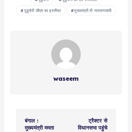
पुडुचेरी सीएम का इस्‍तीफा
मुख्‍यमंत्री वी नारायणसामी
waseem
P
बंगाल :
ट्रैक्टर से
o
मुख्यमंत्री ममता
विधानसभा पहुंचे