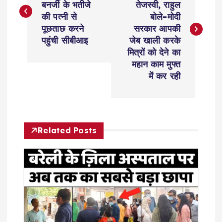
बनर्जी के भतीजे
तेजस्वी, राहुल
s
की पत्नी से
बोले-मोदी
पूछताछ करने
सरकार आपकी
t
पहुंची सीबीआइ
जेब खाली करके
मित्रों को देने का
n
महान काम मुफ्त
में कर रही
a
v
Related Posts
i
g
a
t