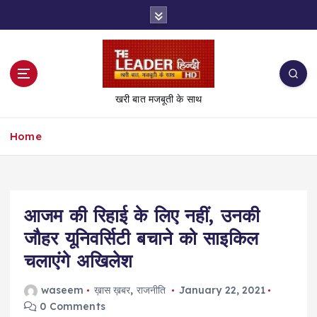
S
k
i
p
t
o
खरी बात मजबूती के साथ
c
o
Home
n
t
e
n
t
आजम की रिहाई के लिए नहीं, उनकी
जौहर यूनिवर्सिटी बचाने को साइकिल
चलाएंगे अखिलेश
waseem
ख़ास ख़बर
,
राजनीति
January 22, 2021
0 Comments