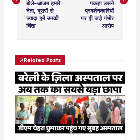
बोले-आजम हमारे
पकड़ा उसने
t
नेता, दूसरों से
प्रदर्शनकारियों
ज्यादा हमें उनकी
पर ही जड़े गंभीर
n
चिंता
आरोप
a
v
Related Posts
i
g
a
t
i