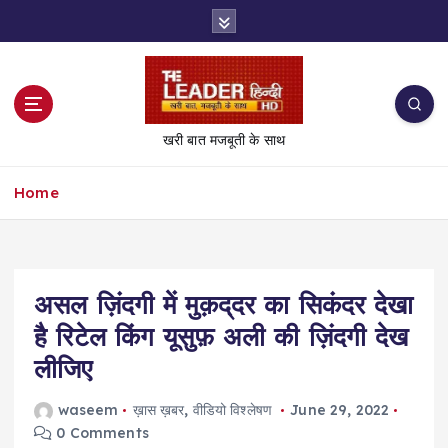
S
k
i
p
t
o
खरी बात मजबूती के साथ
c
o
Home
n
t
e
n
t
असल ज़िंदगी में मुक़द्​दर का सिकंदर देखा
है रिटेल किंग यूसुफ़ अली की ज़िंदगी देख
लीजिए
waseem
ख़ास ख़बर
,
वीडियो विश्लेषण
June 29, 2022
0 Comments