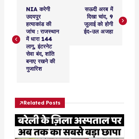
P
NIA करेगी
सऊदी अरब में
o
उदयपुर
दिखा चांद, 9
हत्याकांड की
जुलाई को होगी
s
जांच : राजस्थान
ईद-उल अजहा
में धारा 144
t
लागू, इंटरनेट
सेवा बंद, शांति
n
बनाए रखने की
गुजारिश
a
v
Related Posts
i
g