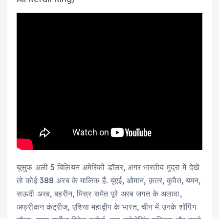
यूसुफ अली 5 बिलियन अमेरिकी डॉलर, अगर भारतीय मुद्रा में देखें
तो कोई 388 अरब के मालिक हैं. यूएई, ओमान, क़तर, कुवैत, यमन,
सऊदी अरब, बहरीन, मिस्र समेत पूरे अरब जगत के अलावा,
अफ्रीकन कंट्रीज, एशिया महाद्वीप के भारत, चीन में उनके शॉपिंग