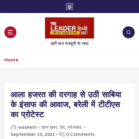
S
k
i
p
t
o
खरी बात मजबूती के साथ
c
o
Home
n
t
e
n
t
आला हजरत की दरगाह से उठी साबिया
के इंसाफ की आवाज, बरेली में टीटीएस
का प्रोटेस्ट
waseem
ख़ास ख़बर
,
देश
,
रुहेलखंड
September 10, 2021
0 Comments