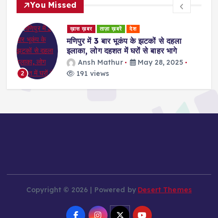
You Missed
ख़ास ख़बर
ताज़ा ख़बरें
देश
ख़ास ख़बर
िपुर में 3 बार भूकंप के झटकों से दहला
Bareilly
ाका, लोग दहशत में घरों से बाहर भागे
मार्फीन, ब
करोड़ की
Ansh Mathur
May 28, 2025
Ansh
191 views
189 v
3
Copyright © 2026 | Powered by
Desert Themes