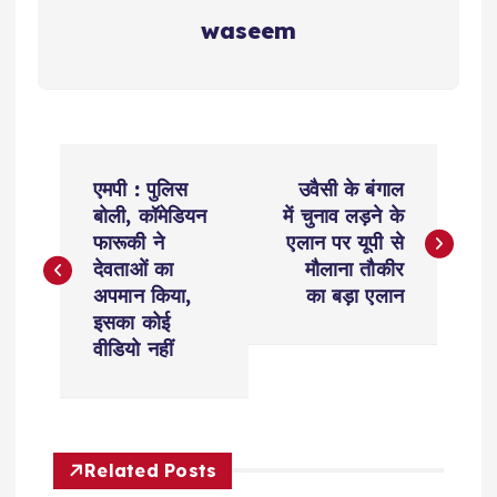
waseem
P
एमपी : पुलिस
उवैसी के बंगाल
o
बोली, कॉमेडियन
में चुनाव लड़ने के
फारूकी ने
एलान पर यूपी से
s
देवताओं का
मौलाना तौकीर
अपमान किया,
का बड़ा एलान
t
इसका कोई
वीडियो नहीं
n
a
Related Posts
v