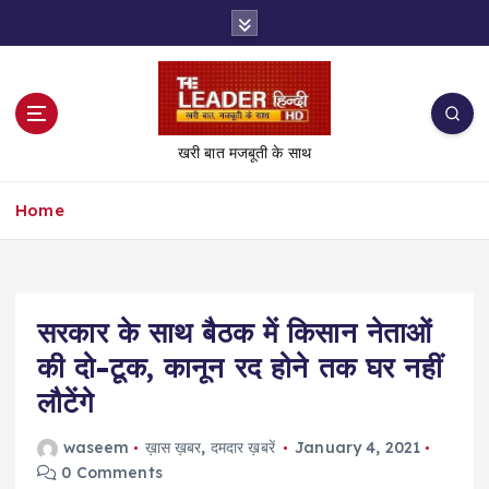
S
k
i
p
t
o
खरी बात मजबूती के साथ
c
o
Home
n
t
e
n
t
सरकार के साथ बैठक में किसान नेताओं
की दो-टूक, कानून रद होने तक घर नहीं
लौटेंगे
waseem
ख़ास ख़बर
,
दमदार ख़बरें
January 4, 2021
0 Comments