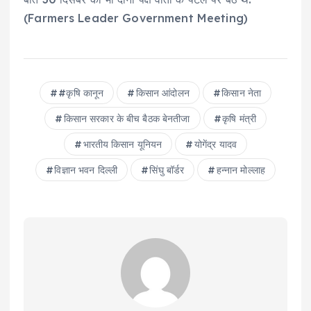
(Farmers Leader Government Meeting)
#कृषि कानून
क‍िसान आंदोलन
क‍िसान नेता
क‍िसान सरकार के बीच बैठक बेनतीजा
कृषि मंत्री
भारतीय क‍िसान यून‍ियन
योगेंद्र यादव
व‍िज्ञान भवन द‍िल्‍ली
सिंघु बॉर्डर
हन्‍नान मोल्‍लाह