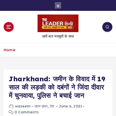
S
k
i
p
t
o
खरी बात मजबूती के साथ
c
o
Home
n
t
e
n
t
Jharkhand: जमीन के विवाद में 19
साल की लड़की को दबंगों ने जिंदा दीवार
में चुनवाया, पुलिस ने बचाई जान
waseem
ख़ास ख़बर
,
देश
June 6, 2021
0 Comments