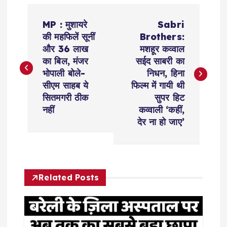
P
MP : मुशायरे
Sabri
o
की महफिलें सूनीं
Brothers:
और 36 लाख
मशहूर कव्वाल
s
का बिल, मंजर
सईद साबरी का
भोपाली बोले-
निधन, हिना
t
सीएम साहब ये
फिल्म में गायी थी
सितमगरी ठीक
सुपर हिट
n
नहीं
कव्वाली ‘कहीं,
देर ना हो जाए’
a
v
Related Posts
i
g