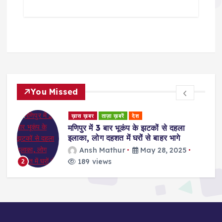
You Missed
ख़ास ख़बर
ताज़ा ख़बरें
देश
रुहेलखंड
Bareilly News: थार से घूमकर बेच रहे थे
मार्फीन, बरेली में चार तस्कर गिरफ्तार, डेढ़
करोड़ की ड्रग बरामद
Ansh Mathur
May 27, 2025
189 views
3