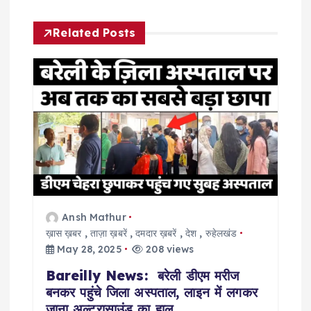
a
Related Posts
v
i
g
a
t
Ansh Mathur
i
ख़ास ख़बर
,
ताज़ा ख़बरें
,
दमदार ख़बरें
,
देश
,
रुहेलखंड
May 28, 2025
208 views
o
Bareilly News: बरेली डीएम मरीज
बनकर पहुंचे जिला अस्पताल, लाइन में लगकर
n
जाना अल्ट्रासाउंड का हाल