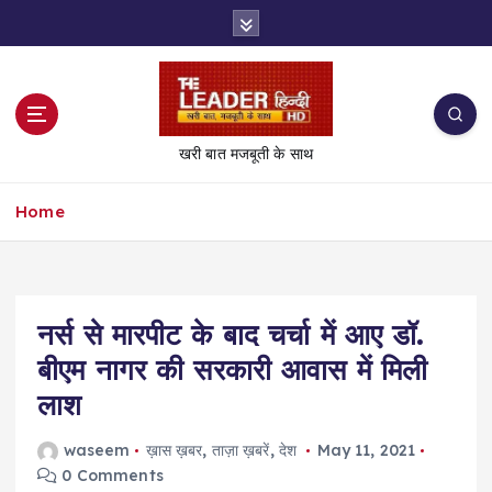
S
k
i
p
t
o
खरी बात मजबूती के साथ
c
o
Home
n
t
e
n
t
नर्स से मारपीट के बाद चर्चा में आए डॉ.
बीएम नागर की सरकारी आवास में मिली
लाश
waseem
ख़ास ख़बर
,
ताज़ा ख़बरें
,
देश
May 11, 2021
0 Comments