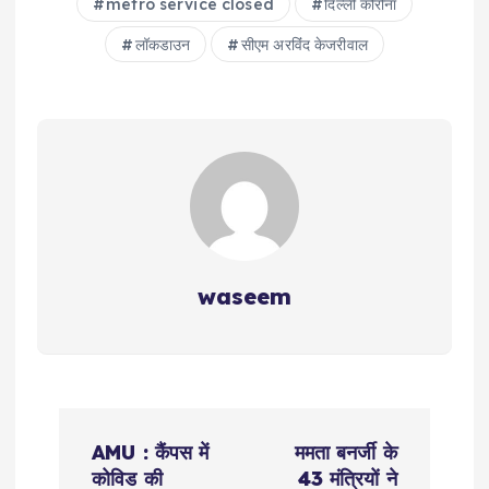
metro service closed
दिल्ली कोरोना
लॉकडाउन
सीएम अरव‍िंंद केजरीवाल
waseem
P
AMU : कैंपस में
ममता बनर्जी के
o
कोविड की
43 मंत्रियों ने