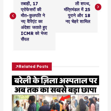
तबाही, 17
ली शपथ,
s
प्रोफेसरों की
मंत्रिमंडल में 25
मौत-कुलपति ने
पुराने और 18
t
नए वैरिएंट का
नए चेहरे शामिल
अंदेशा जताते हुए
n
ICMR को भेजा
सैंपल
a
v
Related Posts
i
g
a
t