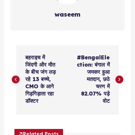
waseem
P
बहराइच में
#BengalEle
o
जिंदगी और मौत
ction: बंगाल में
के बीच जंग लड़
जमकर हुआ
s
रहे 13 बच्चे,
मतदान, छठे
CMO के आगे
चरण में
t
गिड़गिड़ाता रहा
82.07% पड़े
डॉक्टर
वोट
n
a
Related Posts