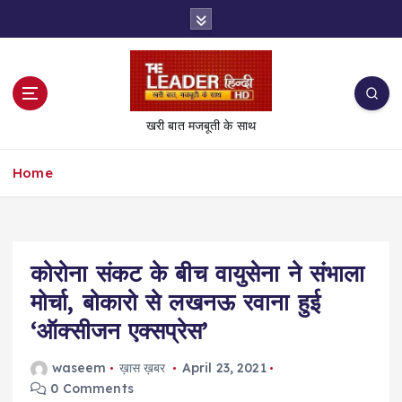
S
k
i
p
t
o
खरी बात मजबूती के साथ
c
o
Home
n
t
e
n
t
कोरोना संकट के बीच वायुसेना ने संभाला
मोर्चा, बोकारो से लखनऊ रवाना हुई
‘ऑक्सीजन एक्सप्रेस’
waseem
ख़ास ख़बर
April 23, 2021
0 Comments