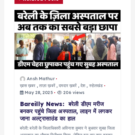
v
i
g
a
t
i
Ansh Mathur
ख़ास ख़बर
,
ताज़ा ख़बरें
,
दमदार ख़बरें
,
देश
,
रुहेलखंड
o
May 28, 2025
206 views
Bareilly News: बरेली डीएम मरीज
n
बनकर पहुंचे जिला अस्पताल, लाइन में लगकर
जाना अल्ट्रासाउंड का हाल
बरेली: बरेली के जिलाधिकारी अविनाश कुमार ने बुधवार सुबह जिला
अस्पताल का औचक निरीक्षण किया, लेकिन इस बार कुछ हटकर