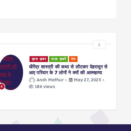
Uncategorized
Rating Zoom Free trial offer Instead of
Giving The Bank card Info Pro Campaigns
waseem
May 27, 2025
146 views
5