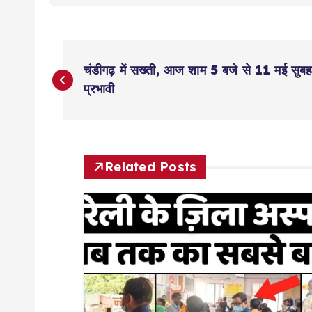
P
चंडीगढ़ में सख्ती, आज शाम 5 बजे से 11 मई सुबह 5
o
प्रभावी
s
t
Related Posts
n
a
v