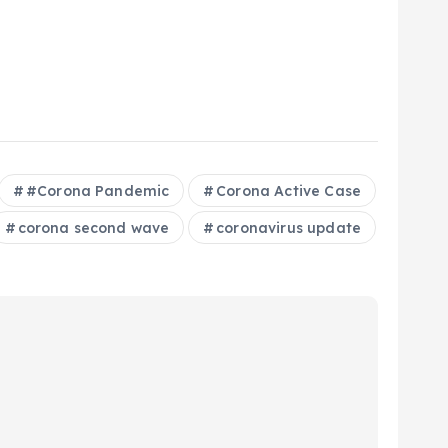
#Corona Pandemic
Corona Active Case
corona second wave
coronavirus update