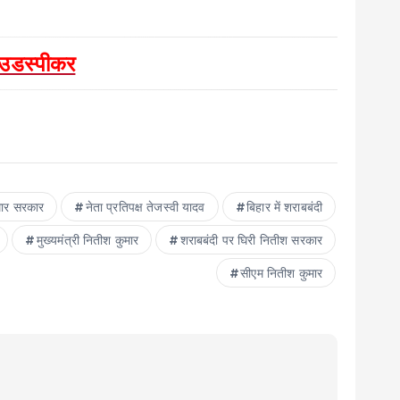
लाउडस्पीकर
मार सरकार
नेता प्रत‍िपक्ष तेजस्‍वी यादव
ब‍िहार में शराबबंदी
मुख्‍यमंत्री न‍ितीश कुमार
शराबबंदी पर घ‍िरी न‍ितीश सरकार
सीएम न‍ितीश कुमार