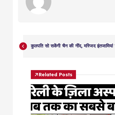
P
कुलपति सो सकेंगी चैन की नींद, मस्जिद इंतजामिया
o
s
Related Posts
t
n
a