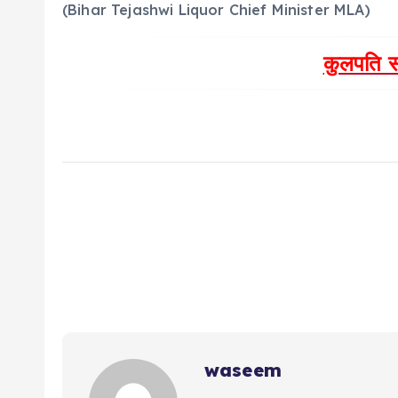
(Bihar Tejashwi Liquor Chief Minister MLA)
कुलपति सो
waseem