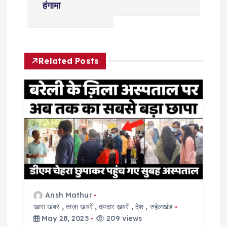
t
हंगामा
n
a
Related Posts
v
i
g
a
t
Ansh Mathur
i
ख़ास ख़बर
,
ताज़ा ख़बरें
,
दमदार ख़बरें
,
देश
,
रुहेलखंड
May 28, 2025
209 views