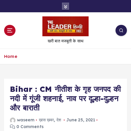
S
k
i
p
t
o
खरी बात मजबूती के साथ
c
o
Home
n
t
e
n
t
Bihar : CM नीतीश के गृह जनपद की
नदी में गूंजी शहनाई, नाव पर दूल्हा-दुल्हन
और बाराती
waseem
ख़ास ख़बर
,
देश
June 25, 2021
0 Comments