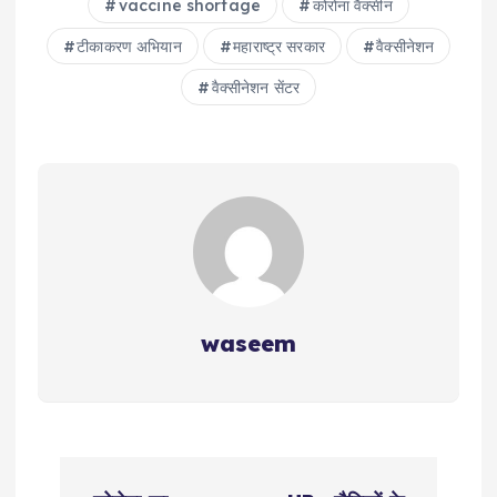
vaccine shortage
कोरोना वैक्‍सीन
टीकाकरण अभियान
महाराष्ट्र सरकार
वैक्सीनेशन
वैक्सीनेशन सेंटर
waseem
P