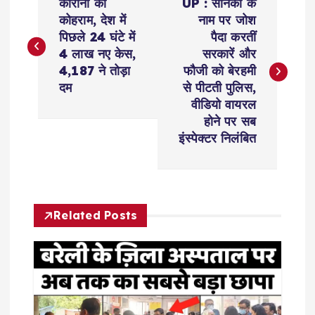
कोरोना का
UP : सैनिकों के
o
कोहराम, देश में
नाम पर जोश
पिछले 24 घंटे में
पैदा करतीं
s
4 लाख नए केस,
सरकारें और
4,187 ने तोड़ा
फौजी को बेरहमी
t
दम
से पीटती पुलिस,
वीडियो वायरल
n
होने पर सब
इंस्पेक्टर निलंबित
a
v
Related Posts
i
g
a