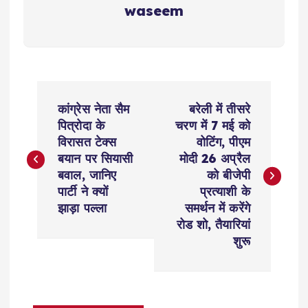
waseem
P
कांग्रेस नेता सैम
बरेली में तीसरे
o
पित्रोदा के
चरण में 7 मई को
विरासत टेक्स
वोटिंग, पीएम
s
बयान पर सियासी
मोदी 26 अप्रैल
बवाल, जानिए
को बीजेपी
t
पार्टी ने क्यों
प्रत्याशी के
झाड़ा पल्ला
समर्थन में करेंगे
n
रोड शो, तैयारियां
शुरू
a
v