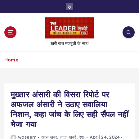
S
k
i
p
t
o
खरी बात मजबूती के साथ
c
o
Home
n
t
e
n
t
मुख्‍तार अंसारी की व‍िसरा र‍िपोर्ट पर
अफजल अंसारी ने उठाए सवालिया
निशान, कहा जांच के लिए सही सैंपल नहीं
भेजा गया
waseem
ख़ास ख़बर
,
ताज़ा ख़बरें
,
देश
April 24, 2024