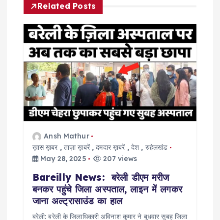
Related Posts
i
g
a
t
i
o
Ansh Mathur
ख़ास ख़बर
,
ताज़ा ख़बरें
,
दमदार ख़बरें
,
देश
,
रुहेलखंड
n
May 28, 2025
207 views
Bareilly News: बरेली डीएम मरीज
बनकर पहुंचे जिला अस्पताल, लाइन में लगकर
जाना अल्ट्रासाउंड का हाल
बरेली: बरेली के जिलाधिकारी अविनाश कुमार ने बुधवार सुबह जिला