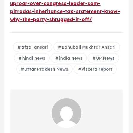
uproar-over-congress-leader-sam-
pitrodas-inheritance-tax-statement-know-
why-the-party-shrugged-it-off/
afzal ansari
Bahubali Mukhtar Ansari
hindi news
india news
UP News
Uttar Pradesh News
viscera report